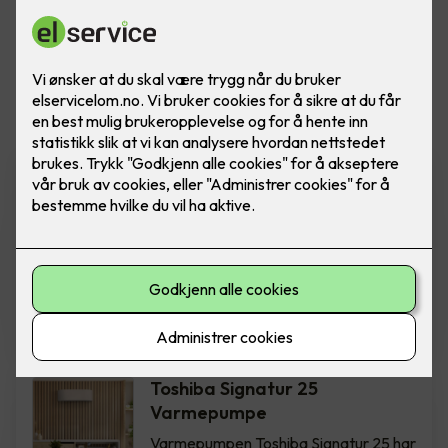
Vis flere
filtre
Samsung Nordic Geo
WindFree™️ Varmepumpe
Wind-Free ™ opprettholder en
behagelig temperatur uten direkte
trekk. Inkludert montering. Finnes i 2
modeller: 9 og 12.
NOK 27,900
-
NOK 29,900
Toshiba Signatur 25
Varmepumpe
Varmepumpen Toshiba Signatur 25 har