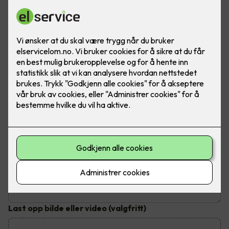
Send inn din henvendelse
Fyll ut dine kontaktopplysninger og send inn kontaktskjema.
Du vil bli kontaktet innen tre virkedager
Hva trenger du hjelp til?
Emne
*
Beskrivelse av jobben
Last opp bilde eller video
(valgfritt)