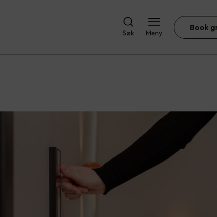
Book g
Søk
Meny