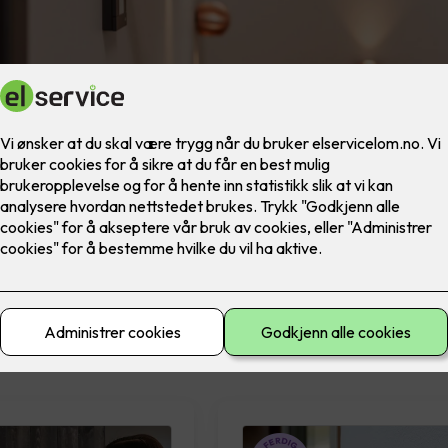
materiell
El-sikkerhet
Ferdig montert
Lad