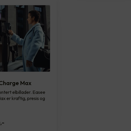
Charge Max
ntert elbillader. Easee
x er kraftig, presis og
0
,-