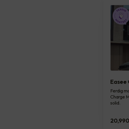
Easee 
Ferdig mo
Charge Ma
solid.
20,99