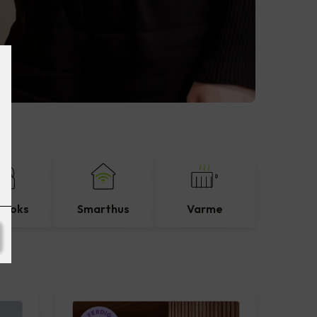
eboks
Smarthus
Varme