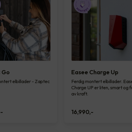
c Go
Easee Charge Up
ntert elbillader - Zaptec
Ferdig montert elbillader. Ea
Charge UP er liten, smart og fu
av kraft.
,-
16,990
,-