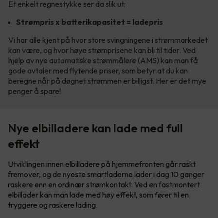
Et enkelt regnestykke ser da slik ut:
Strømpris x batterikapasitet = ladepris
Vi har alle kjent på hvor store svingningene i strømmarkedet
kan være, og hvor høye strømprisene kan bli til tider. Ved
hjelp av nye automatiske strømmålere (AMS) kan man få
gode avtaler med flytende priser, som betyr at du kan
beregne når på døgnet strømmen er billigst. Her er det mye
penger å spare!
Nye elbilladere kan lade med full
effekt
Utviklingen innen elbilladere på hjemmefronten går raskt
fremover, og de nyeste smartladerne lader i dag 10 ganger
raskere enn en ordinær strømkontakt. Ved en fastmontert
elbillader kan man lade med høy effekt, som fører til en
tryggere og raskere lading.