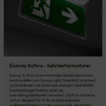
Exiway Activa - Selvtestarmaturer
Exiway Activa-serien inneholder selvtestarmaturer,
med modeller som Exiway Light, Smartled, Smartexit
og Smartbeam. De sikrer rask reaksjon i nødstilfeller
med innebygget batteri, lader og
overvåkingselektronikk i én enhet. LifePO4-batterier
som er designet for 10 års levetid reduserer
vedlikeholdsbehovet, mens automatisk selvtesting