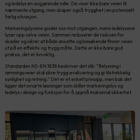
og ledelys en avgjørende rolle. De viser ikke bare veien til
nærmeste utgang, men skaper også trygghet i en potensielt
farlig situasjon.
Markeringslysene guider oss mot utgangen, mens ledelysene
lyser opp selve veien. Sammen reduserer de risikoen for
skader og sikrer at både ansatte og besøkende finner veien
ut på en effektiv og trygg måte. Dette er ikke bare god
praksis, det er livsviktig.
Standarden NS-EN 1838 beskriver det slik: “Belysning i
rømningsveier skal sikre trygg evakuering og gi tilstrekkelig
synlighet og retning.” Det er et enkelt prinsipp, men bak det
ligger det smarte løsninger som skiller markeringslys og
ledelys i design og funksjon for å oppnå maksimal sikkerhet.