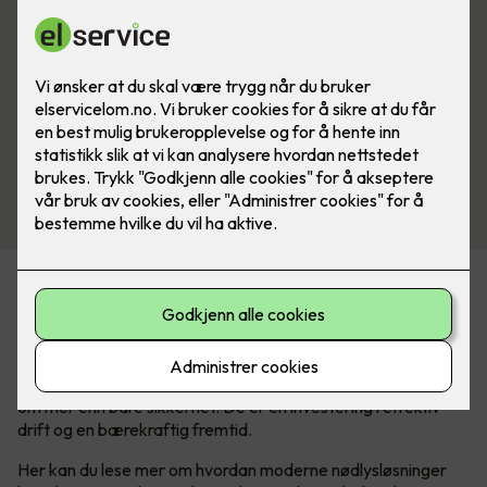
Fra trygg evakuering til grønn fremtid
I en verden der sikkerhet aldri kan tas for gitt, er nødlys en
kritisk komponent som sikrer trygghet og ro, både i
hverdagen og i krisesituasjoner. Men nødlyssystemer handler
om mer enn bare sikkerhet. De er en investering i effektiv
drift og en bærekraftig fremtid.
Her kan du lese mer om hvordan moderne nødlysløsninger