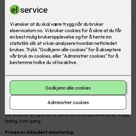
Easee Charge Up
Ferdig montert elbillader. Easee Charge UP er
liten, smart og full av kraft.
Utforsk Easee`s pålitelige og fremtidssikre elbillader som
fyller dine hjemmeladebehov.
Charge Up har støtte for alle elektriske kjøretøy, faser og
strømnett, og leverer alltid maksimal tilgjengelig ladeeffekt.
De avanserte og smarte sikkerhetsfunksjonene sikrer trygg
lading, hver gang.
Prisen er inkludert montering.