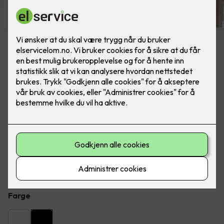
4 stk sorte LED downlights
rehab inkl. LED dimmer
Ferdig montert - Junistar ECO 2700 m/ LED
dimmer, fra SG Armaturen.
Flott LED downlight med 42 graders spredning og 30
graders vipp i to retninger til innendørs bruke, inkl. LED
dimmer. Inkludert montering.
Farge