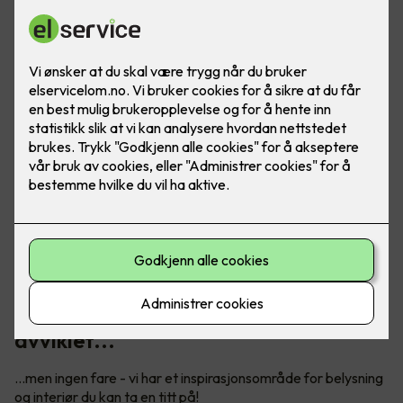
Vårt digitale showroom er dessverre
avviklet...
...men ingen fare - vi har et inspirasjonsområde for belysning
og interiør du kan ta en titt på!