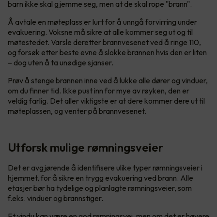
barn ikke skal gjemme seg, men at de skal rope "brann".
Å avtale en møteplass er lurt for å unngå forvirring under
evakuering. Voksne må sikre at alle kommer seg ut og til
møtestedet. Varsle deretter brannvesenet ved å ringe 110,
og forsøk etter beste evne å slokke brannen hvis den er liten
– dog uten å ta unødige sjanser.
Prøv å stenge brannen inne ved å lukke alle dører og vinduer,
om du finner tid. Ikke pust inn for mye av røyken, den er
veldig farlig. Det aller viktigste er at dere kommer dere ut til
møteplassen, og venter på brannvesenet.
Utforsk mulige rømningsveier
Det er avgjørende å identifisere ulike typer rømningsveier i
hjemmet, for å sikre en trygg evakuering ved brann. Alle
etasjer bør ha tydelige og planlagte rømningsveier, som
f.eks. vinduer og brannstiger.
Et vindu kan være en god rømningsvei, men om det er høyere