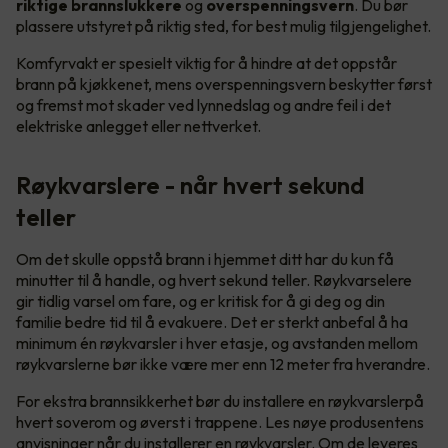
riktige brannslukkere
og
overspenningsvern
. Du bør
plassere utstyret på riktig sted, for best mulig tilgjengelighet.
Komfyrvakt er spesielt viktig for å hindre at det oppstår
brann på kjøkkenet, mens overspenningsvern beskytter først
og fremst mot skader ved lynnedslag og andre feil i det
elektriske anlegget eller nettverket.
Røykvarslere - når hvert sekund
teller
Om det skulle oppstå brann i hjemmet ditt har du kun få
minutter til å handle, og hvert sekund teller. Røykvarselere
gir tidlig varsel om fare, og er kritisk for å gi deg og din
familie bedre tid til å evakuere. Det er sterkt anbefal å ha
minimum én røykvarsler i hver etasje, og avstanden mellom
røykvarslerne bør ikke være mer enn 12 meter fra hverandre.
For ekstra brannsikkerhet bør du installere en røykvarslerpå
hvert soverom og øverst i trappene. Les nøye produsentens
anvisninger når du installerer en røykvarsler. Om de leveres