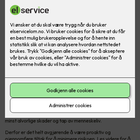
Vet du hva du skal gjøre om en brann oppstår? Les disse
tipsene for å føle deg tryggere om det verste skulle skje.
Brannsikkerhet er en svært viktig del av å opprettholde et
trygt og sikkert hjem. Brann kan oppstå helt uventet og kan
forårsake store ødeleggelser av bolig og eiendeler, men ikke
minst alvorlige skader og tap av menneskeliv.
Derfor er det helt avgjørende å være proaktiv og
gjennomføre tiltak for å minimere risikoen. Les videre for å