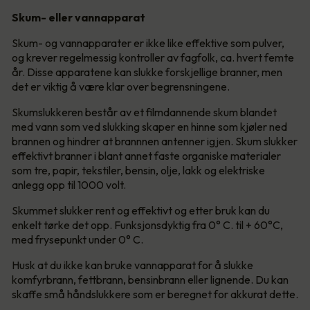
Skum- eller vannapparat
Skum- og vannapparater er ikke like effektive som pulver,
og krever regelmessig kontroller av fagfolk, ca. hvert femte
år. Disse apparatene kan slukke forskjellige branner, men
det er viktig å være klar over begrensningene.
Skumslukkeren består av et filmdannende skum blandet
med vann som ved slukking skaper en hinne som kjøler ned
brannen og hindrer at brannnen antenner igjen. Skum slukker
effektivt branner i blant annet faste organiske materialer
som tre, papir, tekstiler, bensin, olje, lakk og elektriske
anlegg opp til 1000 volt.
Skummet slukker rent og effektivt og etter bruk kan du
enkelt tørke det opp. Funksjonsdyktig fra 0° C. til + 60°C,
med frysepunkt under 0° C.
Husk at du ikke kan bruke vannapparat for å slukke
komfyrbrann, fettbrann, bensinbrann eller lignende. Du kan
skaffe små håndslukkere som er beregnet for akkurat dette.