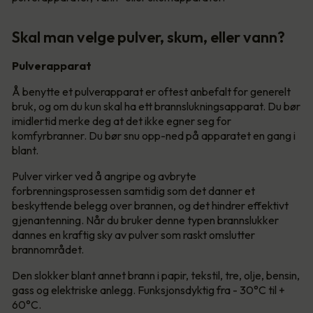
Skal man velge pulver, skum, eller vann?
Pulverapparat
Å benytte et pulverapparat er oftest anbefalt for generelt
bruk, og om du kun skal ha ett brannslukningsapparat. Du bør
imidlertid merke deg at det ikke egner seg for
komfyrbranner. Du bør snu opp-ned på apparatet en gang i
blant.
Pulver virker ved å angripe og avbryte
forbrenningsprosessen samtidig som det danner et
beskyttende belegg over brannen, og det hindrer effektivt
gjenantenning. Når du bruker denne typen brannslukker
dannes en kraftig sky av pulver som raskt omslutter
brannområdet.
Den slokker blant annet brann i papir, tekstil, tre, olje, bensin,
gass og elektriske anlegg. Funksjonsdyktig fra - 30°C til +
60°C.