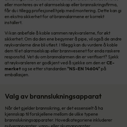
eller monteres av et alarmselskap eller brannsikringsfirma,
får du i tillegg profesjonell hjelp med montering. Dette kan gi
en ekstra sikkerhet for at brannalarmene er korrekt
installert.
Vi kan anbefale å koble sammen røykvarslerne, for økt
sikkerhet. Om da den ene begynner å pipe, vil også de andre
røykvarslerne dine bli utløst. I tillegg kan du vurdere å koble
dem til et alarmselskap eller brannvesenet for enda raskere
responstid. Vet du om brannalarmen din er verifisert? Sjekk
at røykvarsleren er godkjent ved å sjekke om den er
CE-
merket
og se etter standarden
"NS-EN 14604"
på
emballasjen.
Valg av brannslukningsapparat
Når det gjelder brannsikring, er det essensielt å ha
kjennskap til forskjellene mellom de ulike typene
brannslukningsapparater. Hovedkategoriene inkluderer
pulverapparater, vann- eller skumapparater.