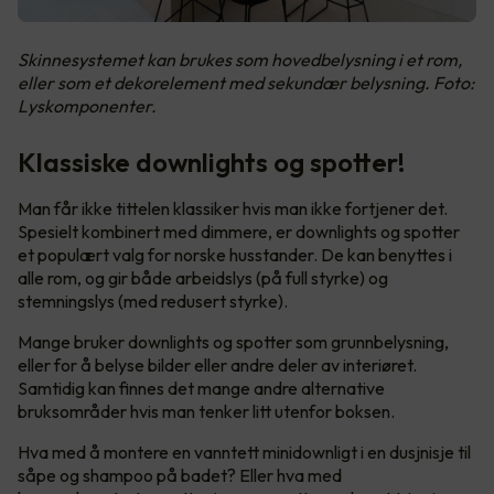
Skinnesystemet kan brukes som hovedbelysning i et rom,
eller som et dekorelement med sekundær belysning. Foto:
Lyskomponenter.
Klassiske downlights og spotter!
Man får ikke tittelen klassiker hvis man ikke fortjener det.
Spesielt kombinert med dimmere, er downlights og spotter
et populært valg for norske husstander. De kan benyttes i
alle rom, og gir både arbeidslys (på full styrke) og
stemningslys (med redusert styrke).
Mange bruker downlights og spotter som grunnbelysning,
eller for å belyse bilder eller andre deler av interiøret.
Samtidig kan finnes det mange andre alternative
bruksområder hvis man tenker litt utenfor boksen.
Hva med å montere en vanntett minidownligt i en dusjnisje til
såpe og shampoo på badet? Eller hva med