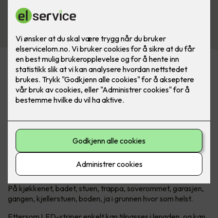
Se vårt utvalg av belysning
Uendelige muligheter med LED-
striper!
Introduksjonen av LED har revolusjonert belysningsbransjen.
Lang levetid, lavt strømforbruk og lav varmeutvikling, gjør
LED-lyskilder svært allsidige. Det gjelder kanskje mest av
alt når man snakker om LED-striper.
Hvor passer LED-striper?
På kjøkkenet, badet, stuen, trappa, soverommet, garasjen,
gangen, kjellerstuen, boden, ja i grunnen hvor som helst.
Ettersom LED-striper enkelt kan tilpasses i lengden, og kan