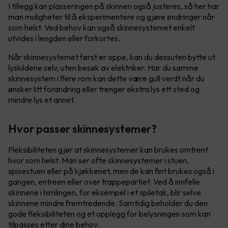
I tillegg kan plasseringen på skinnen også justeres, så her har
man muligheter til å eksperimentere og gjøre endringer når
som helst. Ved behov kan også skinnesystemet enkelt
utvides i lengden eller forkortes.
Når skinnesystemet først er oppe, kan du dessuten bytte ut
lyskildene selv, uten besøk av elektriker. Har du samme
skinnesystem i flere rom kan dette være gull verdt når du
ønsker litt forandring eller trenger ekstra lys ett sted og
mindre lys et annet.
Hvor passer skinnesystemer?
Fleksibiliteten gjør at skinnesystemer kan brukes omtrent
hvor som helst. Man ser ofte skinnesystemer i stuen,
spisestuen eller på kjøkkenet, men de kan fint brukes også i
gangen, entreen eller over trappepartiet. Ved å innfelle
skinnene i himlingen, for eksempel i et spiletak, blir selve
skinnene mindre fremtredende. Samtidig beholder du den
gode fleksibiliteten og et opplegg for belysningen som kan
tilpasses etter dine behov.