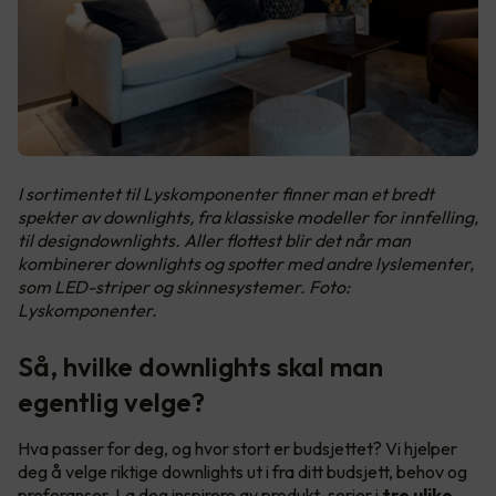
I sortimentet til Lyskomponenter finner man et bredt
spekter av downlights, fra klassiske modeller for innfelling,
til designdownlights. Aller flottest blir det når man
kombinerer downlights og spotter med andre lyslementer,
som LED-striper og skinnesystemer. Foto:
Lyskomponenter.
Så, hvilke downlights skal man
egentlig velge?
Hva passer for deg, og hvor stort er budsjettet? Vi hjelper
deg å velge riktige downlights ut i fra ditt budsjett, behov og
preferanser. La deg inspirere av produkt-serier i
tre ulike