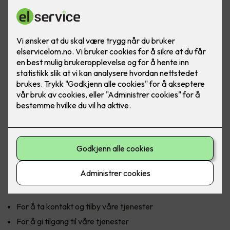
Personvern
Denne personvernerklæringen informerer om hvordan vi
samler inn og bruker personopplysninger når du benytter
våre tjenester og om dine rettigheter.
Personopplysninger som innhentes og behandles
Vi innhenter personopplysninger for å tilby og forbedre vår
tjeneste til deg. Ved bruke av våre tjenester kan vi be om
personopplysninger for å ta kontakt eller identifisere deg.
Eksempler på personopplysninger er navn, telefonnummer,
e-post adresse og bruksdata. Det er frivillig å oppgi denne
informasjonen. Hvis du velger å ikke oppgi
personopplysningene, kan vi være forhindret fra å gi deg
tilgang til tjenesten.
Formålet med behandling av personopplysninger
For å ta kontakt og tilby våre tjenester
For å gi tilgang til våre tjenester