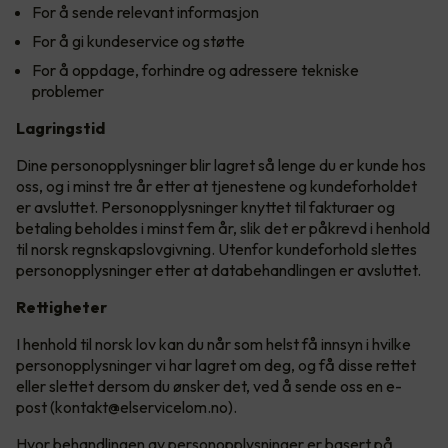
For å sende relevant informasjon
For å gi kundeservice og støtte
For å oppdage, forhindre og adressere tekniske
problemer
Lagringstid
Dine personopplysninger blir lagret så lenge du er kunde hos
oss, og i minst tre år etter at tjenestene og kundeforholdet
er avsluttet. Personopplysninger knyttet til fakturaer og
betaling beholdes i minst fem år, slik det er påkrevd i henhold
til norsk regnskapslovgivning. Utenfor kundeforhold slettes
personopplysninger etter at databehandlingen er avsluttet.
Rettigheter
I henhold til norsk lov kan du når som helst få innsyn i hvilke
personopplysninger vi har lagret om deg, og få disse rettet
eller slettet dersom du ønsker det, ved å sende oss en e-
post (kontakt@elservicelom.no).
Hvor behandlingen av personopplysninger er basert på